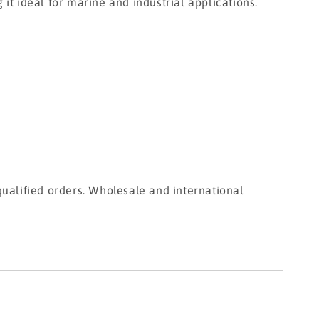
t ideal for marine and industrial applications.
ualified orders. Wholesale and international