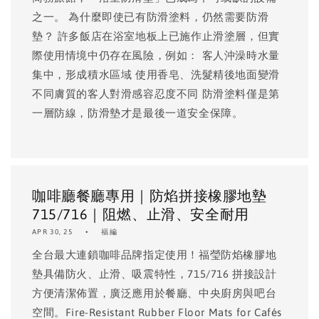
之一。 為什麼即使已有防滑塗料，仍然需要防滑
墊？ 許多飯店在浴室地板上已施作止滑塗層，但實
際使用情境中仍存在風險，例如： 客人沖澡時水量
集中，形成積水區域 使用香皂、洗髮精後地面變滑
不同膚質的客人對滑感容忍度不同 防滑塗料僅是第
一層防線，防滑墊才是最後一道安全保障。
咖啡廳餐廳專用｜防焰拼接橡膠地墊
715/716｜阻燃、止滑、安全耐用
APR 30, 25
福編
全台最大連鎖咖啡品牌指定使用！福瑩防焰橡膠地
墊具備防火、止滑、吸震特性，715/716 拼接設計
方便清潔佈置，廣泛應用於餐廳、中央廚房與吧台
空間。Fire-Resistant Rubber Floor Mats for Cafés