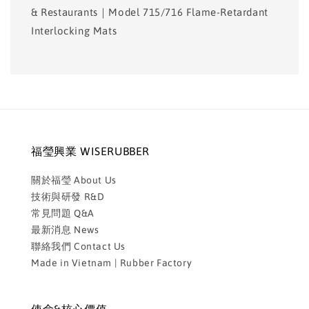
& Restaurants｜Model 715/716 Flame-Retardant
Interlocking Mats
福瑩興業 WISERUBBER
關於福瑩 About Us
技術與研發 R&D
常見問題 Q&A
最新消息 News
聯絡我們 Contact Us
Made in Vietnam | Rubber Factory