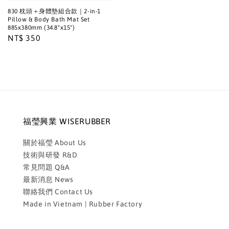
830 枕頭＋身體墊組合款｜2-in-1
Pillow & Body Bath Mat Set
885x380mm (34.8"x15")
Regular
NT$ 350
price
福瑩興業 WISERUBBER
關於福瑩 About Us
技術與研發 R&D
常見問題 Q&A
最新消息 News
聯絡我們 Contact Us
Made in Vietnam | Rubber Factory