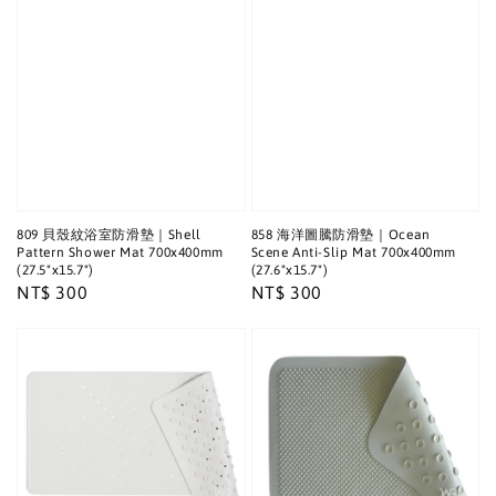
809 貝殼紋浴室防滑墊｜Shell
858 海洋圖騰防滑墊｜Ocean
Pattern Shower Mat 700x400mm
Scene Anti-Slip Mat 700x400mm
(27.5"x15.7")
(27.6"x15.7")
Regular
NT$ 300
Regular
NT$ 300
price
price