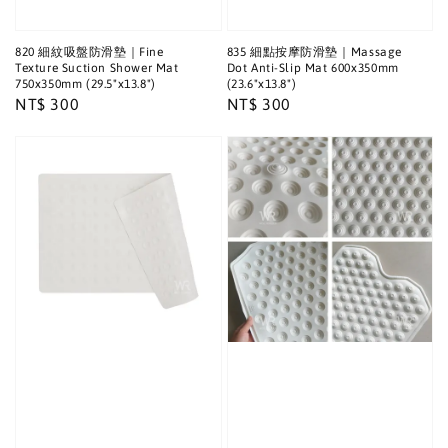
820 細紋吸盤防滑墊｜Fine
835 細點按摩防滑墊｜Massage
Texture Suction Shower Mat
Dot Anti-Slip Mat 600x350mm
750x350mm (29.5"x13.8")
(23.6"x13.8")
Regular
NT$ 300
Regular
NT$ 300
price
price