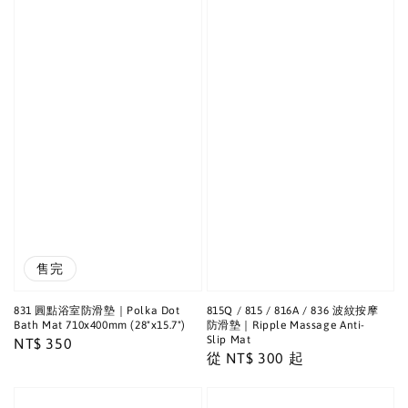
售完
831 圓點浴室防滑墊｜Polka Dot
815Q / 815 / 816A / 836 波紋按摩
Bath Mat 710x400mm (28"x15.7")
防滑墊｜Ripple Massage Anti-
Slip Mat
Regular
NT$ 350
Regular
從
NT$ 300
起
price
price