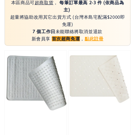
本區商品可
超商取貨
，
每筆訂單最高 2-3 件 (依商品為
主)
超量將協助改用其它出貨方式 (台灣本島宅配滿$2000即
免運)
7 個工作日
未能聯絡將取消並退款
新會員享
首次超商免運
，
點此註冊