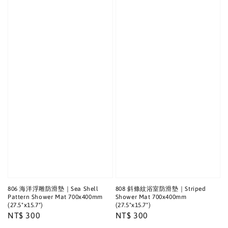
806 海洋浮雕防滑墊｜Sea Shell
808 斜條紋浴室防滑墊｜Striped
Pattern Shower Mat 700x400mm
Shower Mat 700x400mm
(27.5"x15.7")
(27.5"x15.7")
Regular
NT$ 300
Regular
NT$ 300
price
price