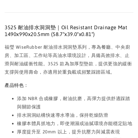
3525 耐油排水洞洞墊｜Oil Resistant Drainage Mat
1490x990x20.5mm (58.7"x39.0"x0.81")
福瑩 WiseRubber 耐油排水洞洞墊系列，專為餐廳、中央廚
房、加工區、工作站等高油水環境設計，具備高效排水、止
滑與耐油緩衝性能。3525 款為加厚型墊款，提供更強的緩衝
支撐與使用壽命，亦適用於重負載或頻繁踩踏區域。
產品特色：
添加 NBR 合成橡膠，耐油抗磨，高彈力提供舒適踩踏
與關節保護
排水洞洞結構快速導水導油，保持乾燥防滑
橡膠本體具抓地力，即使潮濕或油膩環境亦能穩定貼地
厚度提升至 20mm 以上，提升抗壓力與減震表現