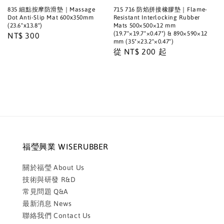
835 細點按摩防滑墊｜Massage
715 716 防焰拼接橡膠墊｜Flame-
Dot Anti-Slip Mat 600x350mm
Resistant Interlocking Rubber
(23.6"x13.8")
Mats 500×500×12 mm
(19.7"×19.7"×0.47") & 890×590×12
Regular
NT$ 300
mm (35"×23.2"×0.47")
price
Regular
從
NT$ 200
起
price
福瑩興業 WISERUBBER
關於福瑩 About Us
技術與研發 R&D
常見問題 Q&A
最新消息 News
聯絡我們 Contact Us