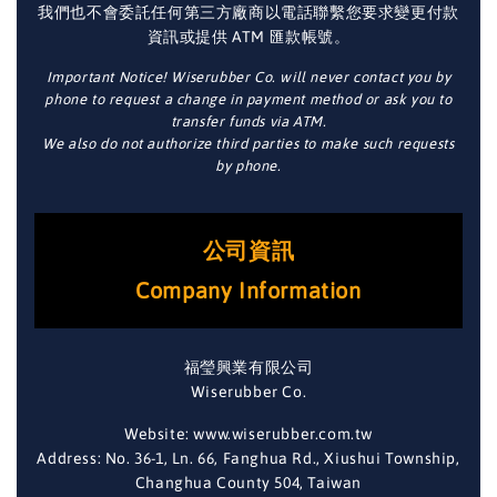
我們也不會委託任何第三方廠商以電話聯繫您要求變更付款
資訊或提供 ATM 匯款帳號。
Important Notice! Wiserubber Co. will never contact you by
phone to request a change in payment method or ask you to
transfer funds via ATM.
We also do not authorize third parties to make such requests
by phone.
公司資訊
Company Information
福瑩興業有限公司
Wiserubber Co.
Website: www.wiserubber.com.tw
Address: No. 36-1, Ln. 66, Fanghua Rd., Xiushui Township,
Changhua County 504, Taiwan