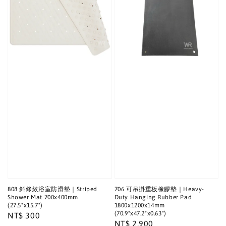
808 斜條紋浴室防滑墊｜Striped
706 可吊掛重板橡膠墊｜Heavy-
Shower Mat 700x400mm
Duty Hanging Rubber Pad
(27.5"x15.7")
1800x1200x14mm
(70.9"x47.2"x0.63")
Regular
NT$ 300
Regular
NT$ 2,900