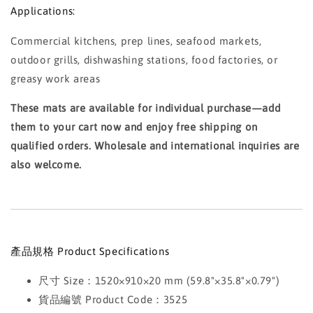
Applications:
Commercial kitchens, prep lines, seafood markets,
outdoor grills, dishwashing stations, food factories, or
greasy work areas
These mats are available for individual purchase—add
them to your cart now and enjoy free shipping on
qualified orders. Wholesale and international inquiries are
also welcome.
產品規格 Product Specifications
尺寸 Size：1520×910×20 mm (59.8"×35.8"×0.79")
貨品編號 Product Code：3525