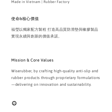
Made in Vietnam | Rubber Factory
使命&核心價值
福瑩以獨家配方製程 打造高品質防滑墊與橡膠製品
實現永續與創新的價值承諾。
Mission & Core Values
Wiserubber, by crafting high-quality anti-slip and
rubber products through proprietary formulations
—delivering on innovation and sustainability.