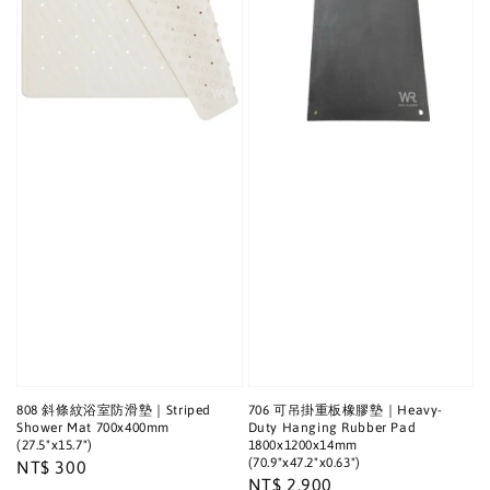
808 斜條紋浴室防滑墊｜Striped
706 可吊掛重板橡膠墊｜Heavy-
Shower Mat 700x400mm
Duty Hanging Rubber Pad
(27.5"x15.7")
1800x1200x14mm
(70.9"x47.2"x0.63")
Regular
NT$ 300
Regular
NT$ 2,900