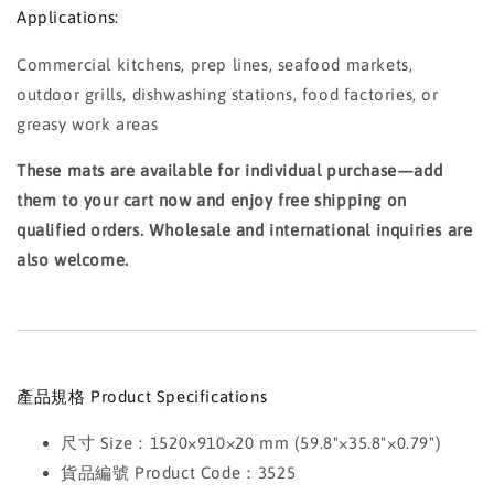
Applications:
Commercial kitchens, prep lines, seafood markets,
outdoor grills, dishwashing stations, food factories, or
greasy work areas
These mats are available for individual purchase—add
them to your cart now and enjoy free shipping on
qualified orders. Wholesale and international inquiries are
also welcome.
產品規格 Product Specifications
尺寸 Size：1520×910×20 mm (59.8"×35.8"×0.79")
貨品編號 Product Code：3525