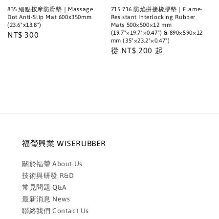
835 細點按摩防滑墊｜Massage
715 716 防焰拼接橡膠墊｜Flame-
Dot Anti-Slip Mat 600x350mm
Resistant Interlocking Rubber
(23.6"x13.8")
Mats 500×500×12 mm
(19.7"×19.7"×0.47") & 890×590×12
Regular
NT$ 300
mm (35"×23.2"×0.47")
price
Regular
從
NT$ 200
起
price
福瑩興業 WISERUBBER
關於福瑩 About Us
技術與研發 R&D
常見問題 Q&A
最新消息 News
聯絡我們 Contact Us