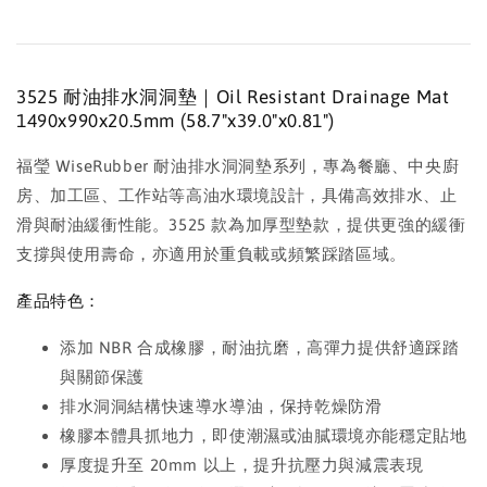
3525 耐油排水洞洞墊｜Oil Resistant Drainage Mat
1490x990x20.5mm (58.7"x39.0"x0.81")
福瑩 WiseRubber 耐油排水洞洞墊系列，專為餐廳、中央廚
房、加工區、工作站等高油水環境設計，具備高效排水、止
滑與耐油緩衝性能。3525 款為加厚型墊款，提供更強的緩衝
支撐與使用壽命，亦適用於重負載或頻繁踩踏區域。
產品特色：
添加 NBR 合成橡膠，耐油抗磨，高彈力提供舒適踩踏
與關節保護
排水洞洞結構快速導水導油，保持乾燥防滑
橡膠本體具抓地力，即使潮濕或油膩環境亦能穩定貼地
厚度提升至 20mm 以上，提升抗壓力與減震表現