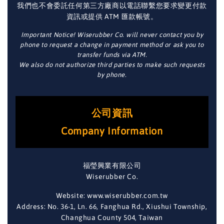
我們也不會委託任何第三方廠商以電話聯繫您要求變更付款
資訊或提供 ATM 匯款帳號。
Important Notice! Wiserubber Co. will never contact you by
phone to request a change in payment method or ask you to
transfer funds via ATM.
We also do not authorize third parties to make such requests
by phone.
公司資訊
Company Information
福瑩興業有限公司
Wiserubber Co.
Website: www.wiserubber.com.tw
Address: No. 36-1, Ln. 66, Fanghua Rd., Xiushui Township,
Changhua County 504, Taiwan