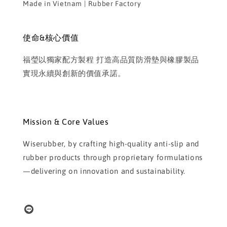
Made in Vietnam | Rubber Factory
使命&核心價值
福瑩以獨家配方製程 打造高品質防滑墊與橡膠製品
實現永續與創新的價值承諾。
Mission & Core Values
Wiserubber, by crafting high-quality anti-slip and
rubber products through proprietary formulations
—delivering on innovation and sustainability.