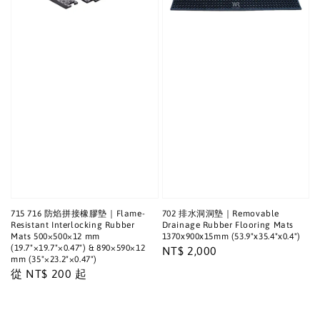
715 716 防焰拼接橡膠墊｜Flame-
702 排水洞洞墊｜Removable
Resistant Interlocking Rubber
Drainage Rubber Flooring Mats
Mats 500×500×12 mm
1370x900x15mm (53.9"x35.4"x0.4")
(19.7"×19.7"×0.47") & 890×590×12
Regular
NT$ 2,000
mm (35"×23.2"×0.47")
price
Regular
從
NT$ 200
起
price