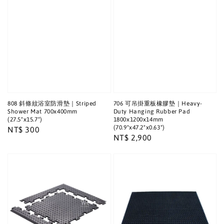
808 斜條紋浴室防滑墊｜Striped
706 可吊掛重板橡膠墊｜Heavy-
Shower Mat 700x400mm
Duty Hanging Rubber Pad
(27.5"x15.7")
1800x1200x14mm
(70.9"x47.2"x0.63")
Regular
NT$ 300
Regular
NT$ 2,900
price
price