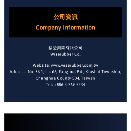
公司資訊
Company Information
福瑩興業有限公司
Wiserubber Co.
Website: www.wiserubber.com.tw
Address: No. 36-1, Ln. 66, Fanghua Rd., Xiushui Township,
Changhua County 504, Taiwan
Tel: +886-4-769-7234