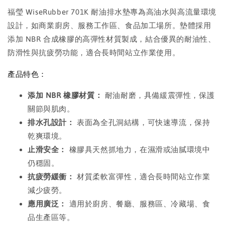
福瑩 WiseRubber 701K 耐油排水墊專為高油水與高流量環境
設計，如商業廚房、服務工作區、食品加工場所。墊體採用
添加 NBR 合成橡膠的高彈性材質製成，結合優異的耐油性、
防滑性與抗疲勞功能，適合長時間站立作業使用。
產品特色：
添加 NBR 橡膠材質：
耐油耐磨，具備緩震彈性，保護
關節與肌肉。
排水孔設計：
表面為全孔洞結構，可快速導流，保持
乾爽環境。
止滑安全：
橡膠具天然抓地力，在濕滑或油膩環境中
仍穩固。
抗疲勞緩衝：
材質柔軟富彈性，適合長時間站立作業
減少疲勞。
應用廣泛：
適用於廚房、餐廳、服務區、冷藏場、食
品生產區等。