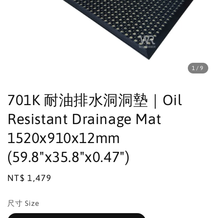
1
/9
701K 耐油排水洞洞墊｜Oil
Resistant Drainage Mat
1520x910x12mm
(59.8"x35.8"x0.47")
Regular
NT$ 1,479
price
尺寸 Size