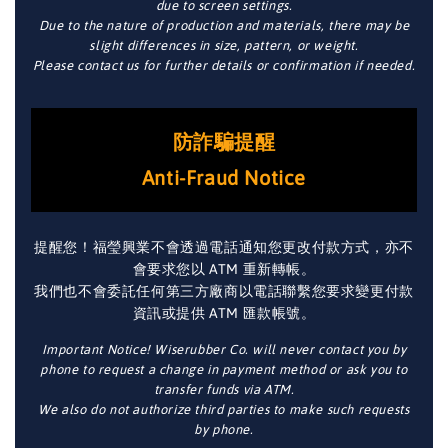
due to screen settings.
Due to the nature of production and materials, there may be
slight differences in size, pattern, or weight.
Please contact us for further details or confirmation if needed.
防詐騙提醒
Anti-Fraud Notice
提醒您！福瑩興業不會透過電話通知您更改付款方式，亦不
會要求您以 ATM 重新轉帳。
我們也不會委託任何第三方廠商以電話聯繫您要求變更付款
資訊或提供 ATM 匯款帳號。
Important Notice! Wiserubber Co. will never contact you by
phone to request a change in payment method or ask you to
transfer funds via ATM.
We also do not authorize third parties to make such requests
by phone.