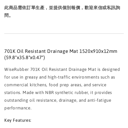
此商品需依訂單生產，並提供個別報價，歡迎來信或私訊詢
問。
701K Oil Resistant Drainage Mat 1520x910x12mm
(59.8"x35.8"x0.47")
WiseRubber 701K Oil Resistant Drainage Mat is designed
for use in greasy and high-traffic environments such as
commercial kitchens, food prep areas, and service
stations. Made with NBR synthetic rubber, it provides
outstanding oil resistance, drainage, and anti-fatigue
performance.
Key Features: