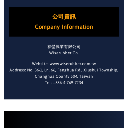
公司資訊
Company Information
福瑩興業有限公司
Wiserubber Co.
Website: www.wiserubber.com.tw
Address: No. 36-1, Ln. 66, Fanghua Rd., Xiushui Township,
Changhua County 504, Taiwan
Tel: +886-4-769-7234