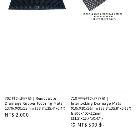
702 排水洞洞墊｜Removable
710 拼接排水洞洞墊｜
Drainage Rubber Flooring Mats
Interlocking Drainage Mats
1370x900x15mm (53.9"x35.4"x0.4")
910x910x16mm (35.8"x35.8"x0.63")
& 800x400x12mm
Regular
NT$ 2,000
(31.5"x15.7"x0.47")
price
Regular
從
NT$ 500
起
price