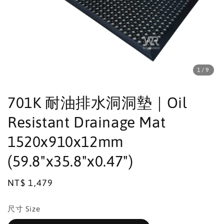
1
/9
701K 耐油排水洞洞墊｜Oil
Resistant Drainage Mat
1520x910x12mm
(59.8"x35.8"x0.47")
Regular
NT$ 1,479
price
尺寸 Size