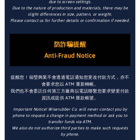
due to screen settings.
Due to the nature of production and materials, there may be
slight differences in size, pattern, or weight.
Please contact us for further details or confirmation if needed.
防詐騙提醒
Anti-Fraud Notice
提醒您！福瑩興業不會透過電話通知您更改付款方式，亦不
會要求您以 ATM 重新轉帳。
我們也不會委託任何第三方廠商以電話聯繫您要求變更付款
資訊或提供 ATM 匯款帳號。
Important Notice! Wiserubber Co. will never contact you by
phone to request a change in payment method or ask you to
transfer funds via ATM.
We also do not authorize third parties to make such requests
by phone.