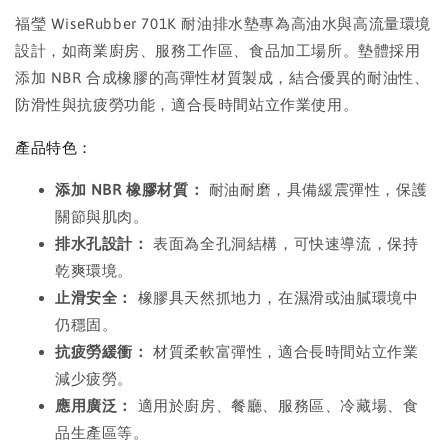
福瑩 WiseRubber 701K 耐油排水墊專為高油水與高流量環境
設計，如商業廚房、服務工作區、食品加工場所。墊體採用
添加 NBR 合成橡膠的高彈性材質製成，結合優異的耐油性、
防滑性與抗疲勞功能，適合長時間站立作業使用。
產品特色：
添加 NBR 橡膠材質：
耐油耐磨，具備緩震彈性，保護
關節與肌肉。
排水孔設計：
表面為全孔洞結構，可快速導流，保持
乾爽環境。
止滑安全：
橡膠具天然抓地力，在濕滑或油膩環境中
仍穩固。
抗疲勞緩衝：
材質柔軟富彈性，適合長時間站立作業
減少疲勞。
應用廣泛：
適用於廚房、餐廳、服務區、冷藏場、食
品生產區等。