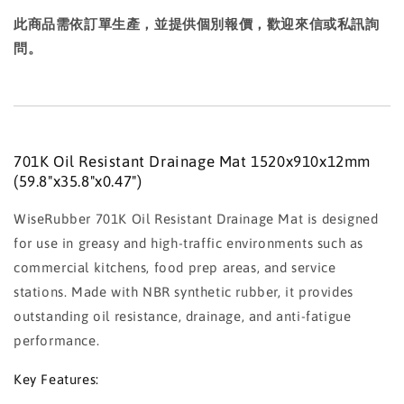
此商品需依訂單生產，並提供個別報價，歡迎來信或私訊詢
問。
701K Oil Resistant Drainage Mat 1520x910x12mm
(59.8"x35.8"x0.47")
WiseRubber 701K Oil Resistant Drainage Mat is designed
for use in greasy and high-traffic environments such as
commercial kitchens, food prep areas, and service
stations. Made with NBR synthetic rubber, it provides
outstanding oil resistance, drainage, and anti-fatigue
performance.
Key Features: