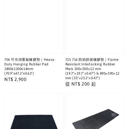
706 可吊掛重板橡膠墊｜Heavy-
715 716 防焰拼接橡膠墊｜Flame-
Duty Hanging Rubber Pad
Resistant Interlocking Rubber
1800x1200x14mm
Mats 500×500×12 mm
(70.9"x47.2"x0.63")
(19.7"×19.7"×0.47") & 890×590×12
mm (35"×23.2"×0.47")
Regular
NT$ 2,900
Regular
從
NT$ 200
起
price
price