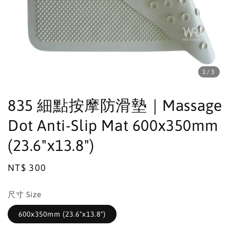
1
/3
835 細點按摩防滑墊｜Massage
Dot Anti-Slip Mat 600x350mm
(23.6"x13.8")
Regular
NT$ 300
price
尺寸 Size
600x350mm (23.6"x13.8")