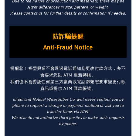
Due to the nature of production and materials, there may be
slight differences in size, pattern, or weight.
Please contact us for further details or confirmation if needed.
防詐騙提醒
Anti-Fraud Notice
提醒您！福瑩興業不會透過電話通知您更改付款方式，亦不
會要求您以 ATM 重新轉帳。
我們也不會委託任何第三方廠商以電話聯繫您要求變更付款
資訊或提供 ATM 匯款帳號。
Important Notice! Wiserubber Co. will never contact you by
phone to request a change in payment method or ask you to
transfer funds via ATM.
We also do not authorize third parties to make such requests
by phone.