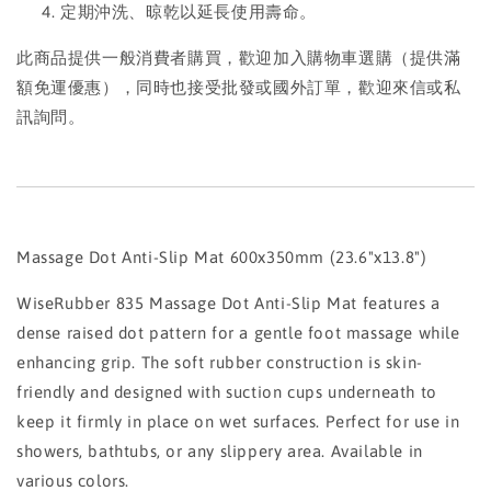
定期沖洗、晾乾以延長使用壽命。
此商品提供一般消費者購買，歡迎加入購物車選購（提供滿
額免運優惠），同時也接受批發或國外訂單，歡迎來信或私
訊詢問。
Massage Dot Anti-Slip Mat 600x350mm (23.6"x13.8")
WiseRubber 835 Massage Dot Anti-Slip Mat features a
dense raised dot pattern for a gentle foot massage while
enhancing grip. The soft rubber construction is skin-
friendly and designed with suction cups underneath to
keep it firmly in place on wet surfaces. Perfect for use in
showers, bathtubs, or any slippery area. Available in
various colors.