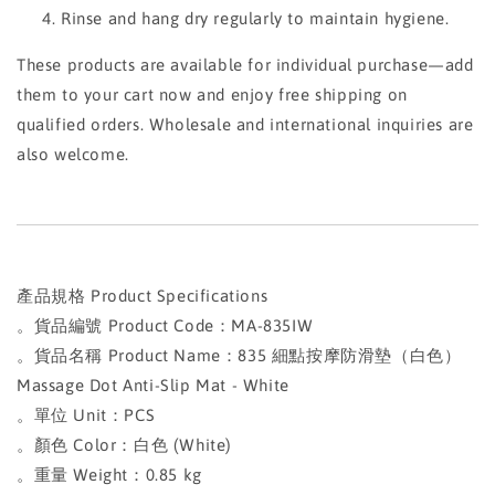
Rinse and hang dry regularly to maintain hygiene.
These products are available for individual purchase—add
them to your cart now and enjoy free shipping on
qualified orders. Wholesale and international inquiries are
also welcome.
產品規格 Product Specifications
。貨品編號 Product Code：MA-835IW
。貨品名稱 Product Name：835 細點按摩防滑墊（白色）
Massage Dot Anti-Slip Mat - White
。單位 Unit：PCS
。顏色 Color：白色 (White)
。重量 Weight：0.85 kg