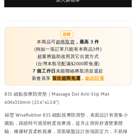
提醒
本商品可
超商取貨
，最高 3 件
(例如一張訂單只能有本商品3件)
超量將協助改用其它出貨方式
(台灣本島宅配滿$2000即免運)
7 個工作日
未能聯絡將取消並退款
新會員享
首次超商免運
，
點此註冊
835 細點按摩防滑墊｜Massage Dot Anti-Slip Mat
600x350mm (23.6"x13.8")
福瑩 WiseRubber 835 細點按摩防滑墊，表面設計有密集小
圓點，踩踏時可感受輕柔按摩感，提升止滑與舒適雙重體
驗。橡膠材質柔軟親膚，背面吸盤設計加強固定力，不易移