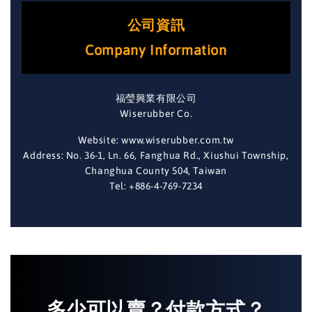
公司資訊
Company Information
福瑩興業有限公司
Wiserubber Co.
Website: www.wiserubber.com.tw
Address: No. 36-1, Ln. 66, Fanghua Rd., Xiushui Township,
Changhua County 504, Taiwan
Tel: +886-4-769-7234
多少可以賣？付款方式？