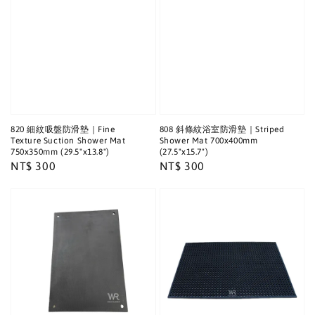
820 細紋吸盤防滑墊｜Fine
808 斜條紋浴室防滑墊｜Striped
Texture Suction Shower Mat
Shower Mat 700x400mm
750x350mm (29.5"x13.8")
(27.5"x15.7")
Regular
NT$ 300
Regular
NT$ 300
price
price