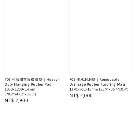
706 可吊掛重板橡膠墊｜Heavy-
702 排水洞洞墊｜Removable
Duty Hanging Rubber Pad
Drainage Rubber Flooring Mats
1800x1200x14mm
1370x900x15mm (53.9"x35.4"x0.4")
(70.9"x47.2"x0.63")
Regular
NT$ 2,000
Regular
NT$ 2,900
price
price