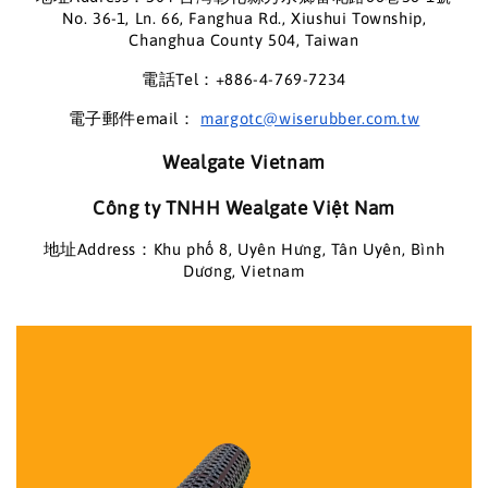
No. 36-1, Ln. 66, Fanghua Rd., Xiushui Township,
Changhua County 504, Taiwan
電話Tel：+886-4-769-7234
電子郵件email：
margotc@wiserubber.com.tw
Wealgate Vietnam
Công ty TNHH Wealgate Việt Nam
地址Address：Khu phố 8, Uyên Hưng, Tân Uyên, Bình
Dương, Vietnam