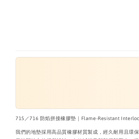
715／716 防焰拼接橡膠墊｜Flame-Resistant Interlocking
我們的地墊採用高品質橡膠材質製成，經久耐用且環