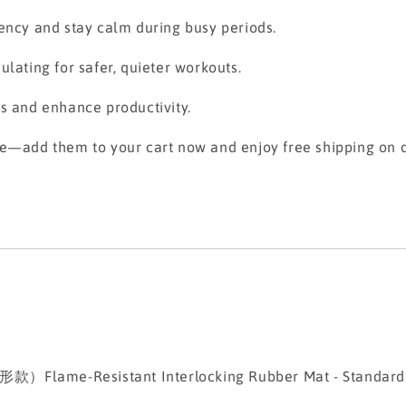
iency and stay calm during busy periods.
lating for safer, quieter workouts.
us and enhance productivity.
se—add them to your cart now and enjoy free shipping on q
-Resistant Interlocking Rubber Mat - Standard