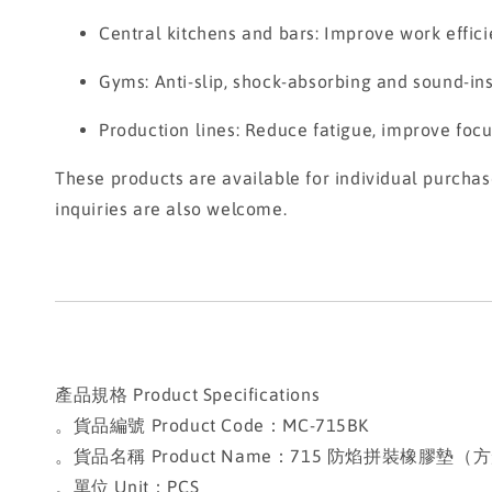
Central kitchens and bars: Improve work effic
Gyms: Anti-slip, shock-absorbing and sound-insu
Production lines: Reduce fatigue, improve foc
These products are available for individual purcha
inquiries are also welcome.
產品規格 Product Specifications
。貨品編號 Product Code：MC-715BK
。貨品名稱 Product Name：715 防焰拼裝橡膠墊（方形款）Flame
。單位 Unit：PCS