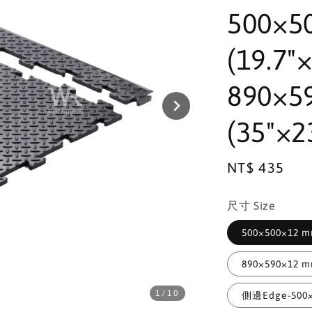
500×5
(19.7"
890×5
(35"×2
Regular
NT$ 435
price
尺寸 Size
500×500×12 mm
890×590×12 mm
1
/10
側邊Edge-500×1