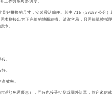
提升工作效率與舒適度。
皆為常見好拼接的尺寸，安裝靈活簡便。其中 716（59x89 公分
空間需求拼接出方正完整的地面結構。清潔容易，只需簡單擦拭
作環境。
時段。
安靜。
生產效率。
提供滿額免運優惠），同時也接受批發或國外訂單，歡迎來信