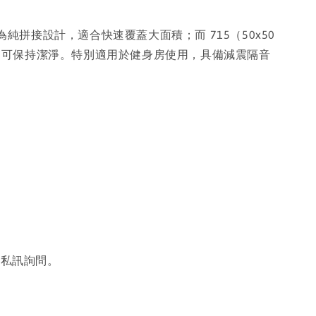
）為純拼接設計，適合快速覆蓋大面積；而 715（50x50
即可保持潔淨。特別適用於健身房使用，具備減震隔音
或私訊詢問。