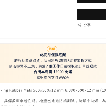
分享
提醒
此商品僅限宅配
若誤點超商取貨，我司將與您聯絡調整出貨方式
倘若聯繫不上您，將於
7 個工作日
後採取消訂單並退款
台灣本島滿 $2000 免運
感謝您的支持與配合
 Rubber Mats 500×500×12 mm & 890×590×12 mm (19.7"×
保，具備多重卓越性能。地墊已通過防焰測試，防焰不助燃，