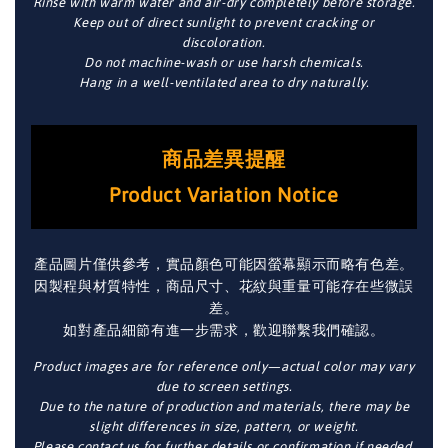
Rinse with warm water and air-dry completely before storage.
Keep out of direct sunlight to prevent cracking or
discoloration.
Do not machine-wash or use harsh chemicals.
Hang in a well-ventilated area to dry naturally.
商品差異提醒
Product Variation Notice
產品圖片僅供參考，實品顏色可能因螢幕顯示而略有色差。
因製程與材質特性，商品尺寸、花紋與重量可能存在些微誤
差。
如對產品細節有進一步需求，歡迎聯繫我們確認。
Product images are for reference only—actual color may vary
due to screen settings.
Due to the nature of production and materials, there may be
slight differences in size, pattern, or weight.
Please contact us for further details or confirmation if needed.