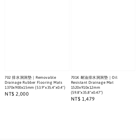
702 排水洞洞墊｜Removable
701K 耐油排水洞洞墊｜Oil
Drainage Rubber Flooring Mats
Resistant Drainage Mat
1370x900x15mm (53.9"x35.4"x0.4")
1520x910x12mm
(59.8"x35.8"x0.47")
Regular
NT$ 2,000
Regular
NT$ 1,479
price
price