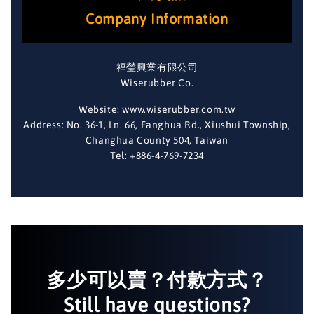
Company Information
福瑩興業有限公司
Wiserubber Co.
Website: www.wiserubber.com.tw
Address: No. 36-1, Ln. 66, Fanghua Rd., Xiushui Township,
Changhua County 504, Taiwan
Tel: +886-4-769-7234
多少可以賣？付款方式？
Still have questions?