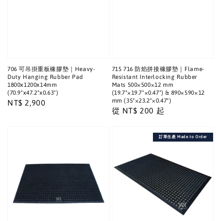
706 可吊掛重板橡膠墊｜Heavy-
715 716 防焰拼接橡膠墊｜Flame-
Duty Hanging Rubber Pad
Resistant Interlocking Rubber
1800x1200x14mm
Mats 500×500×12 mm
(70.9"x47.2"x0.63")
(19.7"×19.7"×0.47") & 890×590×12
mm (35"×23.2"×0.47")
Regular
NT$ 2,900
Regular
從
NT$ 200
起
price
price
訂單生產 Made to Order