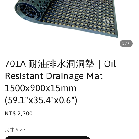
1
/7
701A 耐油排水洞洞墊｜Oil
Resistant Drainage Mat
1500x900x15mm
(59.1"x35.4"x0.6")
Regular
NT$ 2,300
price
尺寸 Size