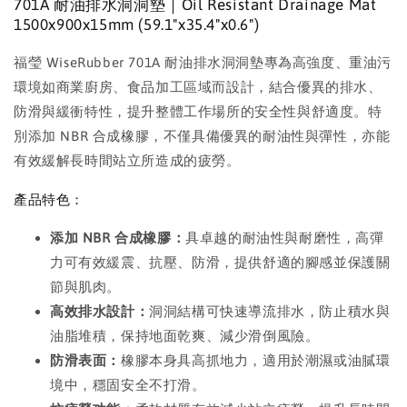
701A 耐油排水洞洞墊｜Oil Resistant Drainage Mat
1500x900x15mm (59.1"x35.4"x0.6")
福瑩 WiseRubber 701A 耐油排水洞洞墊專為高強度、重油污
環境如商業廚房、食品加工區域而設計，結合優異的排水、
防滑與緩衝特性，提升整體工作場所的安全性與舒適度。特
別添加 NBR 合成橡膠，不僅具備優異的耐油性與彈性，亦能
有效緩解長時間站立所造成的疲勞。
產品特色：
添加 NBR 合成橡膠：
具卓越的耐油性與耐磨性，高彈
力可有效緩震、抗壓、防滑，提供舒適的腳感並保護關
節與肌肉。
高效排水設計：
洞洞結構可快速導流排水，防止積水與
油脂堆積，保持地面乾爽、減少滑倒風險。
防滑表面：
橡膠本身具高抓地力，適用於潮濕或油膩環
境中，穩固安全不打滑。