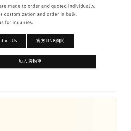
re made to order and quoted individually.
s costomization and order in bulk.
s for inquiries.
act Us
官方LINE詢問
加入購物車