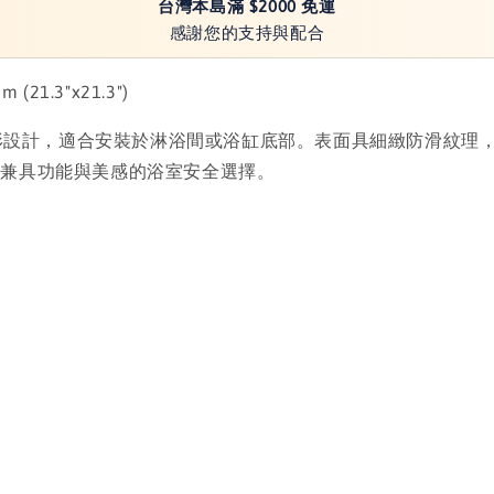
台灣本島滿 $2000 免運
感謝您的支持與配合
(21.3"x21.3")
採用經典方形設計，適合安裝於淋浴間或浴缸底部。表面具細緻防滑
是兼具功能與美感的浴室安全選擇。