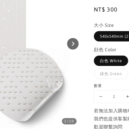
Regular
NT$ 300
price
大小 Size
540x540mm (21
顔色 Color
白色 White
綠色 Green
數量
若無法加入購物
我們也提供客製
1
/10
歡迎聯繫詢問