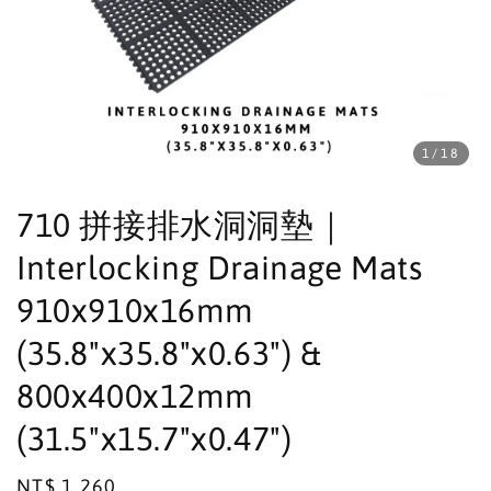
1
/18
710 拼接排水洞洞墊｜
Interlocking Drainage Mats
910x910x16mm
(35.8"x35.8"x0.63") &
800x400x12mm
(31.5"x15.7"x0.47")
Regular
NT$ 1,260