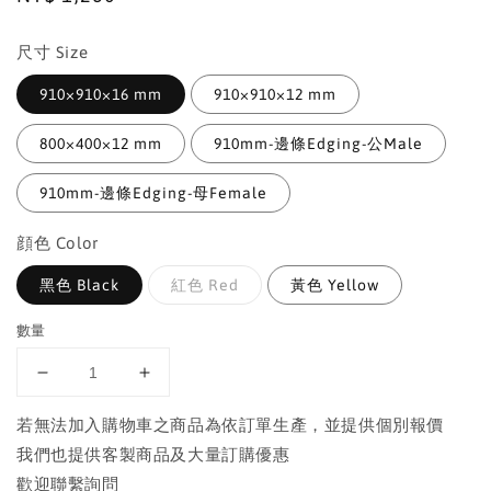
price
尺寸 Size
910×910×16 mm
910×910×12 mm
800×400×12 mm
910mm-邊條Edging-公Male
910mm-邊條Edging-母Female
顔色 Color
黑色 Black
紅色 Red
黃色 Yellow
數量
若無法加入購物車之商品為依訂單生產，並提供個別報價
我們也提供客製商品及大量訂購優惠
歡迎聯繫詢問