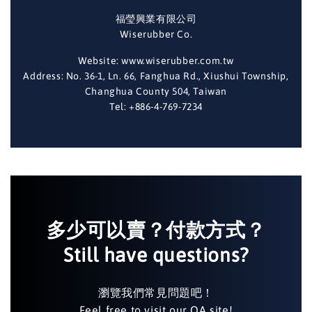
福瑩興業有限公司
Wiserubber Co.
Website: www.wiserubber.com.tw
Address: No. 36-1, Ln. 66, Fanghua Rd., Xiushui Township,
Changhua County 504, Taiwan
Tel: +886-4-769-7234
多少可以賣？付款方式？
Still have questions?
瀏覽我們常見問題吧！
Feel free to visit our QA site!