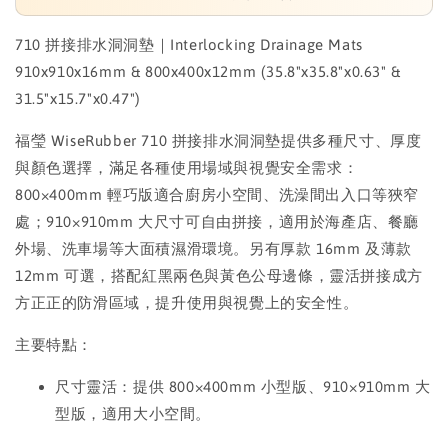
710 拼接排水洞洞墊｜Interlocking Drainage Mats
910x910x16mm & 800x400x12mm (35.8"x35.8"x0.63" &
31.5"x15.7"x0.47")
福瑩 WiseRubber 710 拼接排水洞洞墊提供多種尺寸、厚度
與顏色選擇，滿足各種使用場域與視覺安全需求：
800×400mm 輕巧版適合廚房小空間、洗澡間出入口等狹窄
處；910×910mm 大尺寸可自由拼接，適用於海產店、餐廳
外場、洗車場等大面積濕滑環境。另有厚款 16mm 及薄款
12mm 可選，搭配紅黑兩色與黃色公母邊條，靈活拼接成方
方正正的防滑區域，提升使用與視覺上的安全性。
主要特點：
尺寸靈活：提供 800×400mm 小型版、910×910mm 大
型版，適用大小空間。