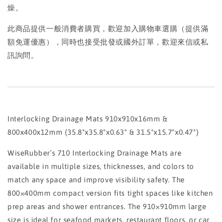
燥。
此商品提供一般消費者購買，歡迎加入購物車選購（提供滿
額免運優惠），同時也接受批發或國外訂單，歡迎來信或私
訊詢問。
Interlocking Drainage Mats 910x910x16mm &
800x400x12mm (35.8"x35.8"x0.63" & 31.5"x15.7"x0.47")
WiseRubber’s 710 Interlocking Drainage Mats are
available in multiple sizes, thicknesses, and colors to
match any space and improve visibility safety. The
800×400mm compact version fits tight spaces like kitchen
prep areas and shower entrances. The 910×910mm large
size is ideal for seafood markets, restaurant floors, or car