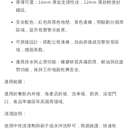
厚薄可選：16mm 厚款支撐性佳，12mm 薄款輕便好
鋪設。
安全配色：紅色與黑色地墊、黃色邊條，明顯劃分濕滑
區域，提升視覺警示效果。
可拼接設計：搭配公母邊條，自由拼接成完整矩形區
域，穩固美觀。
優異排水與止滑功能：橡膠材質具備防滑、耐油與抗疲
勞功能，保持工作地面乾爽安全。
適用範圍：
適用於餐飲內外場、海產店斜坡、洗車場、廚房、浴室門
口、食品準備區等高濕滑場域。
清潔說明：
使用中性清潔劑與刷子或水沖洗即可，簡易維護、快速乾