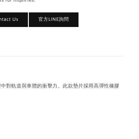
act Us
官方LINE詢問
駛過程中對軌道與車體的衝擊力。此款墊片採用高彈性橡膠