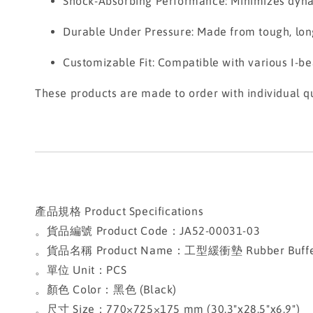
Shock-Absorbing Performance: Minimizes dynami
Durable Under Pressure: Made from tough, long
Customizable Fit: Compatible with various I-be
These products are made to order with individual qu
產品規格 Product Specifications
。貨品編號 Product Code：JA52-00031-03
。貨品名稱 Product Name：工型緩衝墊 Rubber Buffe
。單位 Unit：PCS
。顏色 Color：黑色 (Black)
。尺寸 Size：770×725×175 mm (30.3"x28.5"x6.9")