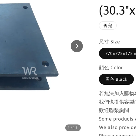
(30.3"x
售完
尺寸 Size
770×725×175 m
顔色 Color
黑色 Black
若無法加入購物
我們也提供客製
歡迎聯繫詢問
Some products a
We also provide
1
/11
Please contact u