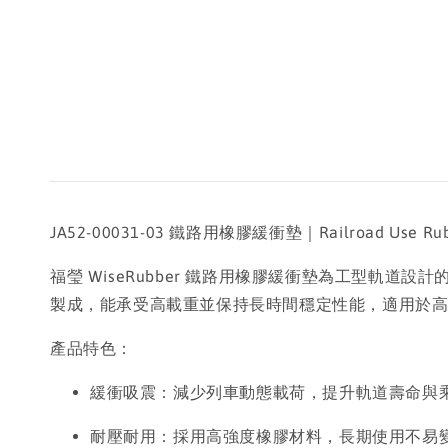
JA52-00031-03 鐵路用橡膠緩衝墊｜Railroad Use Rubber 
福瑩 WiseRubber 鐵路用橡膠緩衝墊為工型
製成，能承受高載重並保持長時間穩定性能，適用於
產品特色：
緩衝吸震：減少列車動態載荷，提升軌道壽命與
耐壓耐用：採用高強度橡膠材料，長期使用不易