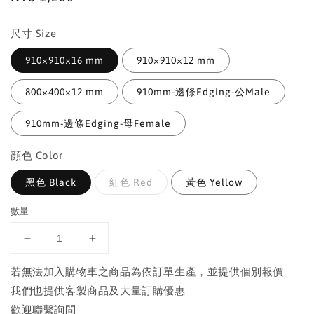
price
尺寸 Size
910×910×16 mm
910×910×12 mm
800×400×12 mm
910mm-邊條Edging-公Male
910mm-邊條Edging-母Female
顔色 Color
黑色 Black
紅色 Red
黃色 Yellow
數量
若無法加入購物車之商品為依訂單生產，並提供個別報價
我們也提供客製商品及大量訂購優惠
歡迎聯繫詢問