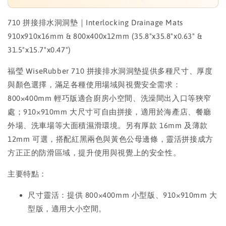
710 拼接排水洞洞墊｜Interlocking Drainage Mats
910x910x16mm & 800x400x12mm (35.8"x35.8"x0.63" &
31.5"x15.7"x0.47")
福瑩 WiseRubber 710 拼接排水洞洞墊提供多種尺寸、厚度
與顏色選擇，滿足各種使用場域與視覺安全需求：
800×400mm 輕巧版適合廚房小空間、洗澡間出入口等狹窄
處；910×910mm 大尺寸可自由拼接，適用於海產店、餐廳
外場、洗車場等大面積濕滑環境。另有厚款 16mm 及薄款
12mm 可選，搭配紅黑兩色與黃色公母邊條，靈活拼接成方
方正正的防滑區域，提升使用與視覺上的安全性。
主要特點：
尺寸靈活：提供 800×400mm 小型版、910×910mm 大
型版，適用大小空間。