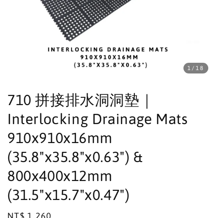
1
/18
710 拼接排水洞洞墊｜
Interlocking Drainage Mats
910x910x16mm
(35.8"x35.8"x0.63") &
800x400x12mm
(31.5"x15.7"x0.47")
Regular
NT$ 1,260