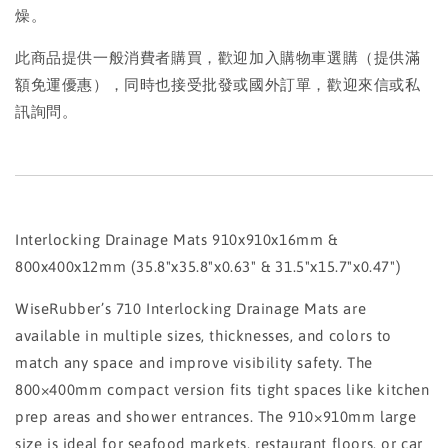
燥。
此商品提供一般消費者購買，歡迎加入購物車選購（提供滿
額免運優惠），同時也接受批發或國外訂單，歡迎來信或私
訊詢問。
Interlocking Drainage Mats 910x910x16mm &
800x400x12mm (35.8"x35.8"x0.63" & 31.5"x15.7"x0.47")
WiseRubber’s 710 Interlocking Drainage Mats are
available in multiple sizes, thicknesses, and colors to
match any space and improve visibility safety. The
800×400mm compact version fits tight spaces like kitchen
prep areas and shower entrances. The 910×910mm large
size is ideal for seafood markets, restaurant floors, or car