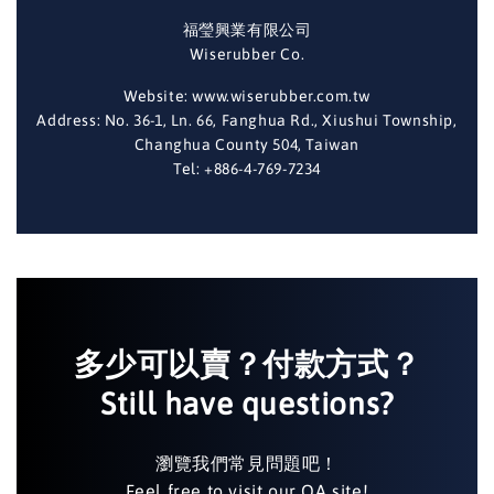
福瑩興業有限公司
Wiserubber Co.
Website: www.wiserubber.com.tw
Address: No. 36-1, Ln. 66, Fanghua Rd., Xiushui Township,
Changhua County 504, Taiwan
Tel: +886-4-769-7234
多少可以賣？付款方式？
Still have questions?
瀏覽我們常見問題吧！
Feel free to visit our QA site!