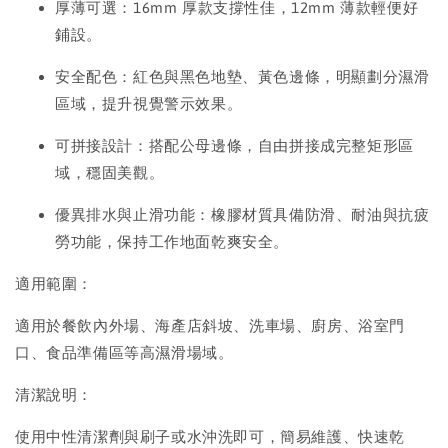
厚薄可選：16mm 厚款支撐性佳，12mm 薄款輕便好
鋪設。
安全配色：紅色與黑色地墊、黃色邊條，明顯劃分濕滑
區域，提升視覺警示效果。
可拼接設計：搭配公母邊條，自由拼接成完整矩形區
域，穩固美觀。
優異排水與止滑功能：橡膠材質具備防滑、耐油與抗疲
勞功能，保持工作地面乾爽安全。
適用範圍：
適用於餐飲內外場、海產店斜坡、洗車場、廚房、浴室門
口、食品準備區等高濕滑場域。
清潔說明：
使用中性清潔劑與刷子或水沖洗即可，簡易維護、快速乾